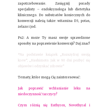
zapotrzebowanie. Zasięgnij porady
specjalisty – endokrynologa lub dietetyka
klinicznego. Do substratów koniecznych do
konwersji należą także: witamina D3, potas,
żelazo i jod.
Ps2: A może Ty masz swoje sprawdzone
sposoby na poprawienie konwersji? Daj znać!
*Na podstawie książek „Rozszyfruj swoją
krew”, „Hashimoto. Jak w 90 dni pozbyć się
objawów i odzyskać zdrowie”
Tematy, które mogą Cię zainteresować:
Jak poprawić wchłanianie leku na
niedoczynność tarczycy?
Czym różnią się Euthyrox, Novothyral i