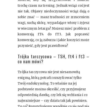
trochę czasu na trening. Jednak wciąż coś jest
nie tak. Objawy niedoczynności wciąż dają o
sobie znać — masz trudności ze zrzuceniem
wagi, suchą skórę, wypadające włosy i żyjesz
w wiecznym letargu? Możesz mieć problem z
konwersją fT4 do fT3. Jak poprawić
konwersję, co ją zaburza i jakie korzyści może
przynieść, gdy jest prawidłowa?
Trójka tarczycowa – TSH, ft4 i ft3 –
co nam mówi?
Trójka tarczycowa nie jest niesamowitą
enigmą, którą potrafi rozszyfrować tylko
Twój endokrynolog. To właśnie na jej
podstawie można określić, czy przyjmujesz
odpowiednią dawkę, czy lek się wchłania i co
najważniejsze – czy działa tak jak powinien.
To co? Rozszyfrujemy wspólnie co się pod nią