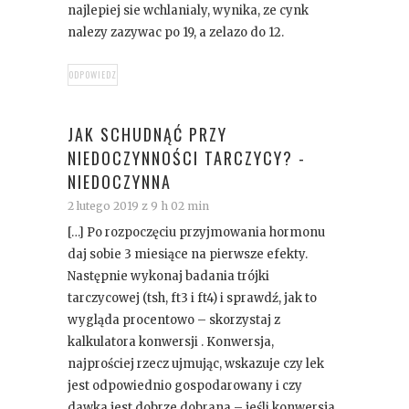
najlepiej sie wchlanialy, wynika, ze cynk
nalezy zazywac po 19, a zelazo do 12.
ODPOWIEDZ
JAK SCHUDNĄĆ PRZY
NIEDOCZYNNOŚCI TARCZYCY? -
NIEDOCZYNNA
2 lutego 2019 z 9 h 02 min
[…] Po rozpoczęciu przyjmowania hormonu
daj sobie 3 miesiące na pierwsze efekty.
Następnie wykonaj badania trójki
tarczycowej (tsh, ft3 i ft4) i sprawdź, jak to
wygląda procentowo – skorzystaj z
kalkulatora konwersji . Konwersja,
najprościej rzecz ujmując, wskazuje czy lek
jest odpowiednio gospodarowany i czy
dawka jest dobrze dobrana – jeśli konwersja