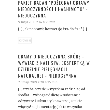
PAKIET BADAŃ "POŻEGNAJ OBJAWY
NIEDOCZYNNOŚCI I HASHIMOTO" -
NIEDOCZYNNA
9 maja 2019 z 14 h 55 min
[…] Jak poprawić konwersję fT4 do fT3? […]
ODPOWIEDZ
DBAMY O NIEDOCZYNNĄ SKÓRĘ -
WYWIAD Z NATHSIW, EKSPERTKĄ W
DZIEDZINIE PIELĘGNACJI
NATURALNEJ - NIEDOCZYNNA
27 maja 2019 z 20 h 25 min
[…] trzeba przede wszystkim zadziałać od
środka – wzbogacić dietę w substancje
odżywcze i substraty konwersji , a także
włączyć suplementację. Jak to wszystko