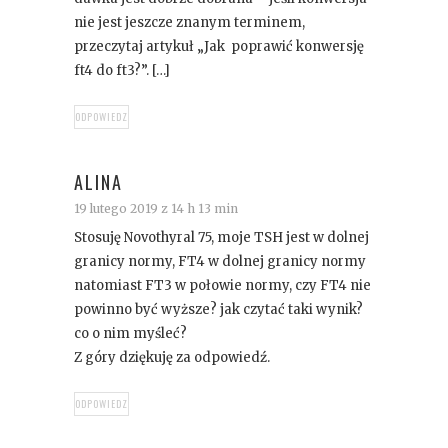
nie jest jeszcze znanym terminem,
przeczytaj artykuł „Jak poprawić konwersję
ft4 do ft3?”. […]
ODPOWIEDZ
ALINA
19 lutego 2019 z 14 h 13 min
Stosuję Novothyral 75, moje TSH jest w dolnej
granicy normy, FT4 w dolnej granicy normy
natomiast FT3 w połowie normy, czy FT4 nie
powinno być wyższe? jak czytać taki wynik?
co o nim myśleć?
Z góry dziękuję za odpowiedź.
ODPOWIEDZ