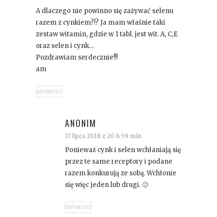
A dlaczego nie powinno się zażywać selenu
razem z cynkiem?!? Ja mam właśnie taki
zestaw witamin, gdzie w 1 tabl. jest wit. A, C,E
oraz selen i cynk…
Pozdrawiam serdecznie!!!
am
ODPOWIEDZ
ANONIM
17 lipca 2018 z 20 h 59 min
Ponieważ cynk i selen wchłaniają się
przez te same receptory i podane
razem konkurują ze sobą. Wchłonie
się więc jeden lub drugi. 🙂
ODPOWIEDZ