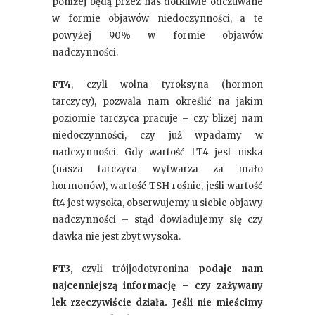
poniżej będą przez nas dotkliwie odczuwane
w formie objawów niedoczynności, a te
powyżej 90% w formie objawów
nadczynności.
FT4
, czyli wolna tyroksyna (hormon
tarczycy), pozwala nam określić na jakim
poziomie tarczyca pracuje – czy bliżej nam
niedoczynności, czy już wpadamy w
nadczynności. Gdy wartość fT4 jest niska
(nasza tarczyca wytwarza za mało
hormonów), wartość TSH rośnie, jeśli wartość
ft4 jest wysoka, obserwujemy u siebie objawy
nadczynności – stąd dowiadujemy się czy
dawka nie jest zbyt wysoka.
FT3
, czyli trójjodotyronina
podaje nam
najcenniejszą informację – czy zażywany
lek rzeczywiście działa. Jeśli nie mieścimy