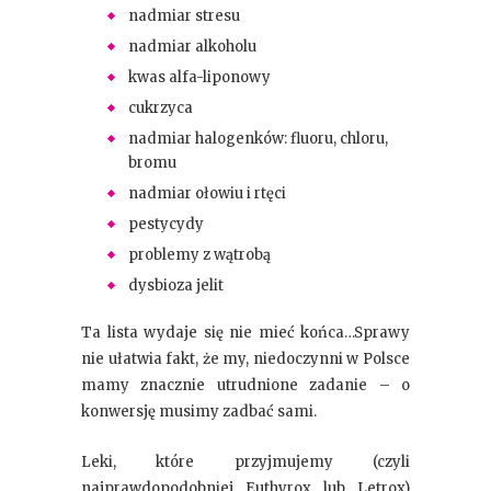
nadmiar stresu
nadmiar alkoholu
kwas alfa-liponowy
cukrzyca
nadmiar halogenków: fluoru, chloru,
bromu
nadmiar ołowiu i rtęci
pestycydy
problemy z wątrobą
dysbioza jelit
Ta lista wydaje się nie mieć końca…Sprawy
nie ułatwia fakt, że my, niedoczynni w Polsce
mamy znacznie utrudnione zadanie – o
konwersję musimy zadbać sami.
Leki, które przyjmujemy (czyli
najprawdopodobniej Euthyrox lub Letrox)