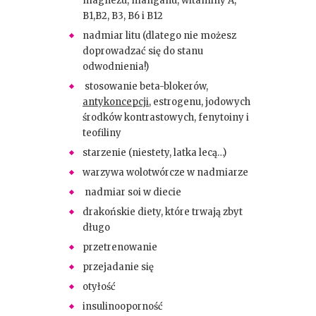
magnezu, manganu, witaminy A,
B1,B2, B3, B6 i B12
nadmiar litu (dlatego nie możesz
doprowadzać się do stanu
odwodnienia!)
stosowanie beta-blokerów,
antykoncepcji
, estrogenu, jodowych
środków kontrastowych, fenytoiny i
teofiliny
starzenie (niestety, latka lecą…)
warzywa wolotwórcze w nadmiarze
nadmiar soi w diecie
drakońskie diety, które trwają zbyt
długo
przetrenowanie
przejadanie się
otyłość
insulinooporność