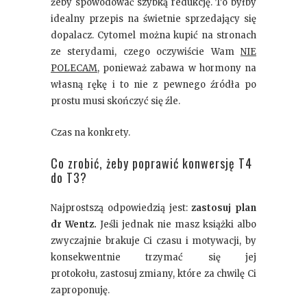
żeby spowodować szybką redukcję. To byłby
idealny przepis na świetnie sprzedający się
dopalacz. Cytomel można kupić na stronach
ze sterydami, czego oczywiście Wam
NIE
POLECAM
, ponieważ zabawa w hormony na
własną rękę i to nie z pewnego źródła po
prostu musi skończyć się źle.
Czas na konkrety.
Co zrobić, żeby poprawić konwersję T4
do T3?
Najprostszą odpowiedzią jest:
zastosuj plan
dr Wentz.
Jeśli jednak nie masz książki albo
zwyczajnie brakuje Ci czasu i motywacji, by
konsekwentnie trzymać się jej
protokołu, zastosuj zmiany, które za chwilę Ci
zaproponuję.