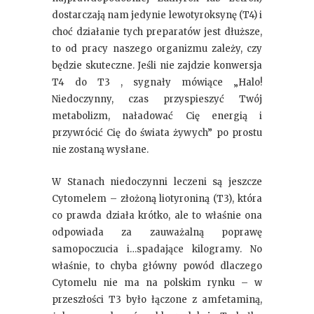
dostarczają nam jedynie lewotyroksynę (T4) i
choć działanie tych preparatów jest dłuższe,
to od pracy naszego organizmu zależy, czy
będzie skuteczne. Jeśli nie zajdzie konwersja
T4 do T3 , sygnały mówiące „Halo!
Niedoczynny, czas przyspieszyć Twój
metabolizm, naładować Cię energią i
przywrócić Cię do świata żywych” po prostu
nie zostaną wysłane.
W Stanach niedoczynni leczeni są jeszcze
Cytomelem – złożoną liotyroniną (T3), która
co prawda działa krótko, ale to właśnie ona
odpowiada za zauważalną poprawę
samopoczucia i…spadające kilogramy. No
właśnie, to chyba główny powód dlaczego
Cytomelu nie ma na polskim rynku – w
przeszłości T3 było łączone z amfetaminą,