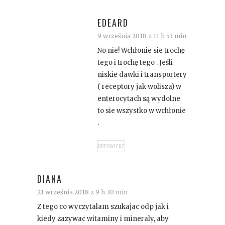
EDEARD
9 września 2018 z 11 h 53 min
No nie! Wchłonie sie trochę
tego i trochę tego . Jeśli
niskie dawki i transportery
( receptory jak wolisza) w
enterocytach są wydolne
to sie wszystko w wchłonie
.
ODPOWIEDZ
DIANA
21 września 2018 z 9 h 30 min
Z tego co wyczytalam szukajac odp jak i
kiedy zazywac witaminy i mineraly, aby