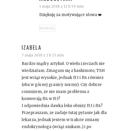
1 maja 2018 z 12 h 59 min
Dziękuję za motywujące słowa ❤️
ODPOWIEDZ
IZABELA
7 maja 2018 z 1 h 13 min
Bardzo mądry artykuł. O wielu rzeczach nie
wiedziałam. Zmagam się z hashimoto; TSH
jest wciąż wysokie, jednak ft3 i ft4 również
(oba w górnej granicy normy). Czy dobrze
rozumiem, ze nie mam problemu z
konwersją ft4 w ft3?
I odpowiednia dawka leku obniży ft3 i ft4?
Przepraszam, ze zadaje tutaj pytanie jak dla
lekarza, jednak jestem w trakcie zmiany
endokrynologa (wciąż szukam..) i po