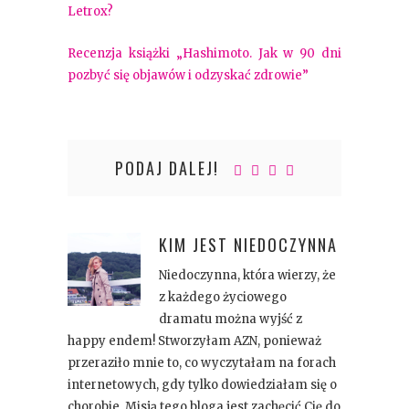
Letrox?
Recenzja książki „Hashimoto. Jak w 90 dni
pozbyć się objawów i odzyskać zdrowie”
PODAJ DALEJ!
KIM JEST
NIEDOCZYNNA
Niedoczynna, która wierzy, że
z każdego życiowego
dramatu można wyjść z
happy endem! Stworzyłam AZN, ponieważ
przeraziło mnie to, co wyczytałam na forach
internetowych, gdy tylko dowiedziałam się o
chorobie. Misją tego bloga jest zachęcić Cię do