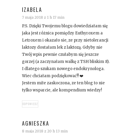
IZABELA
7 maja 2018 z 1 h 17 min
P.S. Dzięki Twojemu blogu dowiedziałam się
jaka jest różnica pomiędzy Euthyroxem a
Letroxem i okazało sie, ze przy nietolerancji
laktozy dostałam lek z laktozą. Gdyby nie
Twój wpis pewnie czułabym się jeszcze
gorzej (a zaczynałam walkę z TSH bliskim 8).
I dlatego szukam nowego endokrynologa.
Wiec chciałam podziękować!! ❤️
Jestem miłe zaskoczona, ze ten blog to nie
tylko wsparcie, ale kompendium wiedzy!
ODPOWIEDZ
AGNIESZKA
8 maja 2018 z 20 h 13 min