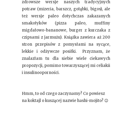
zdrowsze wersje naszych tradycyjnych
potraw (mizeria, barszcz, gołąbki, bigos), ale
też wersje paleo dotychczas zakazanych
smakołyków (pizza paleo, muffiny
migdałowo-bananowe, burger z kurczaka z
czipsami z jarmużu). Książka zawiera aż 200
stron przepisów z pomysłami na sycące,
lekkie i odżywcze posiłki. Przyznam, że
znalazłam tu dla siebie wiele ciekawych
propozycji, pomimo towarzyszącej mi celiakii
i insulinooporności.
Hmm, to od czego zaczynamy? Co powiesz
na koktajl o kuszącej nazwie hashi-mojito? 😉