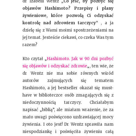
dr Izabelii Wentz
„Co jeść, by pozbyć się
objawów Hashimoto? Przepisy i plany
żywieniowe, które pozwolą Ci odzyskać
kontrolę nad zdrowiem tarczycy”
, a ja
dzielę się z Wami moimi spostrzeżeniami na
jej temat. Jesteście ciekawi, co czeka Was tym
razem?
Kto czytał „
Hashimoto. Jak w 90 dni pozbyć
się objawów i odzyskać zdrowie
„, ten wie, że
dr Wentz nie ma sobie równych wśród
autorów zajmujących się tematem
Hashimoto, a jej bestseller okazał się must-
have w biblioteczce osób zmagających się z
niedoczynnością tarczycy. Chciałabym
napisać „biblią”, ale miałam wrażenie, że za
mało uwagi poświęcono uzdrawiającej mocy
żywienia. I oto jest! Dr Wentz sprawiła nam
niespodziankę i poświęciła żywieniu całą