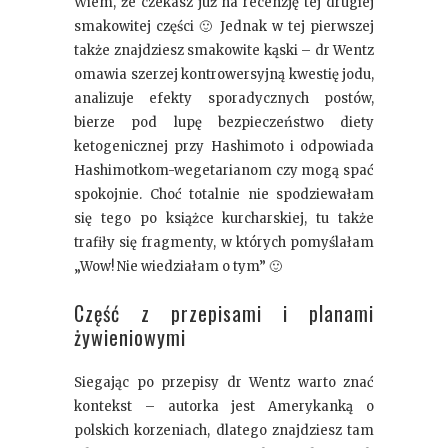
Wiem, że czekasz już na recenzję tej drugiej
smakowitej części 🙂 Jednak w tej pierwszej
także znajdziesz smakowite kąski – dr Wentz
omawia szerzej kontrowersyjną kwestię jodu,
analizuje efekty sporadycznych postów,
bierze pod lupę bezpieczeństwo diety
ketogenicznej przy Hashimoto i odpowiada
Hashimotkom-wegetarianom czy mogą spać
spokojnie. Choć totalnie nie spodziewałam
się tego po książce kurcharskiej, tu także
trafiły się fragmenty, w których pomyślałam
„Wow! Nie wiedziałam o tym” 🙂
Część z przepisami i planami
żywieniowymi
Siegając po przepisy dr Wentz warto znać
kontekst – autorka jest Amerykanką o
polskich korzeniach, dlatego znajdziesz tam