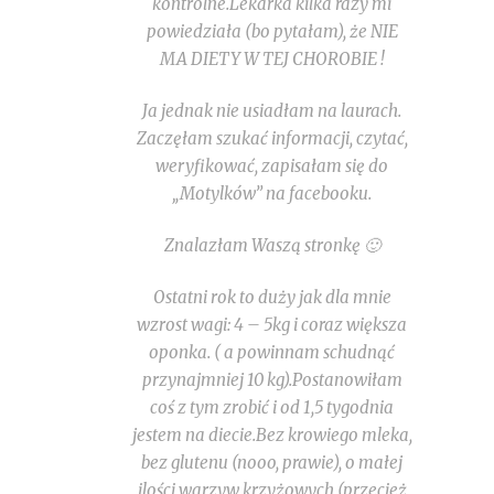
kontrolne.Lekarka kilka razy mi
powiedziała (bo pytałam), że NIE
MA DIETY W TEJ CHOROBIE !
Ja jednak nie usiadłam na laurach.
Zaczęłam szukać informacji, czytać,
weryfikować, zapisałam się do
„Motylków” na facebooku.
Znalazłam Waszą stronkę 🙂
Ostatni rok to duży jak dla mnie
wzrost wagi: 4 – 5kg i coraz większa
oponka. ( a powinnam schudnąć
przynajmniej 10 kg).Postanowiłam
coś z tym zrobić i od 1,5 tygodnia
jestem na diecie.Bez krowiego mleka,
bez glutenu (nooo, prawie), o małej
ilości warzyw krzyżowych (przecież