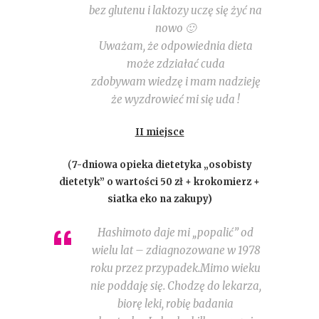
bez glutenu i laktozy uczę się żyć na
nowo 🙂
Uważam, że odpowiednia dieta
może zdziałać cuda
zdobywam wiedzę i mam nadzieję
że wyzdrowieć mi się uda !
II miejsce
(
7-dniowa opieka dietetyka „osobisty
dietetyk” o wartości 50 zł
+ krokomierz +
siatka eko na zakupy)
Hashimoto daje mi „popalić” od
wielu lat – zdiagnozowane w 1978
roku przez przypadek.Mimo wieku
nie poddaję się. Chodzę do lekarza,
biorę leki, robię badania