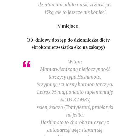
działaniom udało mi się zrzucić już
15kg, ale to jeszcze nie koniec!
V miejsce
(
30-dniowy dostęp do dzienniczka diety
+krokomierz+siatka eko na zakupy)
Witam
Mam stwierdzoną niedoczynność
tarczycy typu Hashimoto.
Przyjmuję sztuczny hormon tarczycy
Letrox 75 mg, ponadto suplementuję
wit D3 K2 MK7,
selen, żelazo (Tordyferon), probiotyki
na jelita.
Hashimoto to choroba tarczycy z
autoagresji więc staram się