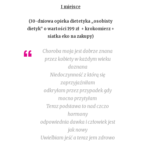
I miejsce
(
30-dniowa opieka dietetyka „osobisty
dietyk” o wartości 199 zł
+ krokomierz +
siatka eko na zakupy)
Choroba moja jest dobrze znana
przez kobiety w każdym wieku
doznana
Niedoczynność z którą się
zaprzyjaźniłam
odkryłam przez przypadek gdy
mocno przytyłam
Teraz podstawa to nad czczo
hormony
odpowiednia dawka i człowiek jest
jak nowy
Uwielbiam jeść a teraz jem zdrowo